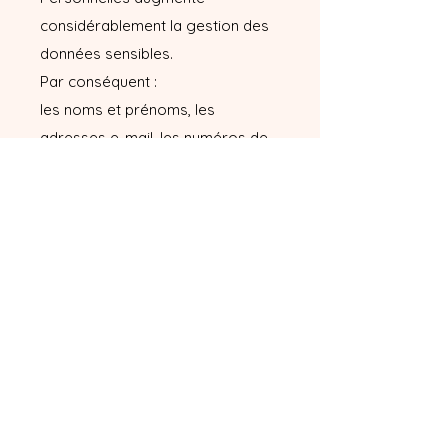
considérablement la gestion des
données sensibles.
Par conséquent :
les noms et prénoms, les
adresses e-mail, les numéros de
téléphone, les adresses IP et les
adresses postales de nos clients
sont concernés pas ce nouveau
règlement européen. Nous en
assurons l’entière confidentialité.
En adhérant à ces Conditions
Générales de Vente, vous
consentez à ce que le Vendeur
utilise ces données pour la
réalisation de l’achat. En saisissant
votre adresse email, vous êtes